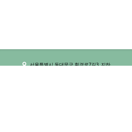
서울특별시 동대문구 휘경로7길3, 지하
02-6081-1700
admin@udong.org
페이스북
유튜브
카카오톡 채널
국민권익위원회