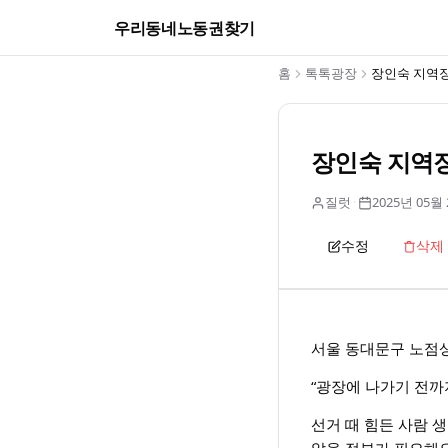
우리동네노동권찾기
홈
톡톡광장
장인숙 지역장
장인숙 지역
질럿
·
2025년 05월
수정
삭제
서울 동대문구 노점상
“광장에 나가기 전까
선거 때 힘든 사람 